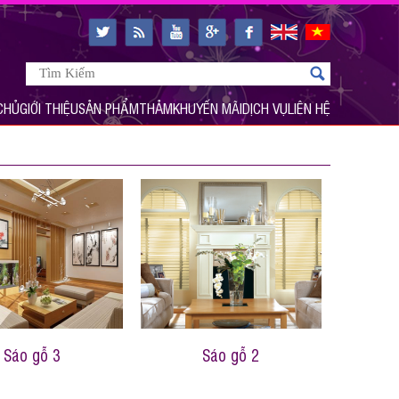
CHỦ
GIỚI THIỆU
SẢN PHẨM
THẢM
KHUYẾN MÃI
DỊCH VỤ
LIÊN HỆ
Sáo gỗ 3
Sáo gỗ 2