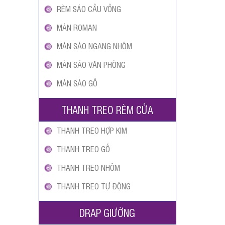
RÈM SÁO CẦU VỒNG
MÀN ROMAN
MÀN SÁO NGANG NHÔM
MÀN SÁO VĂN PHÒNG
MÀN SÁO GỖ
THANH TREO RÈM CỬA
THANH TREO HỢP KIM
THANH TREO GỖ
THANH TREO NHÔM
THANH TREO TỰ ĐỘNG
DRAP GIƯỜNG