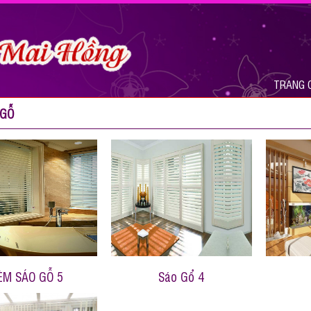
TRANG 
 GỖ
ÈM SÁO GỖ 5
Sáo Gổ 4