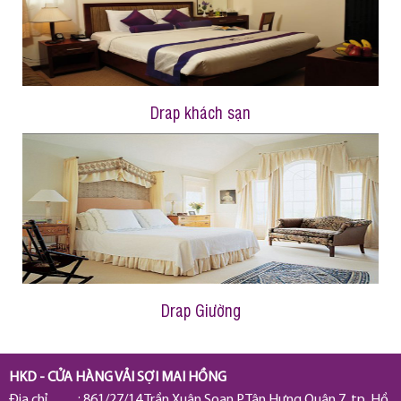
Drap khách sạn
Drap Giường
HKD - CỬA HÀNG VẢI SỢI MAI HỒNG
Địa chỉ : 861/27/14 Trần Xuân Soạn P.Tân Hưng Quận 7, tp. Hồ