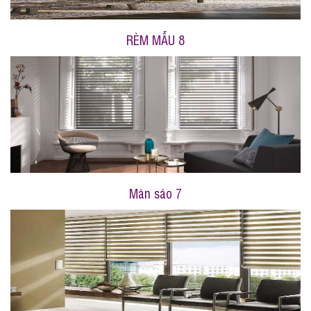
RÈM MẪU 8
Màn sáo 7