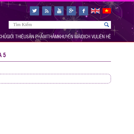
CHỦ
GIỚI THIỆU
SẢN PHẨM
THẢM
KHUYẾN MÃI
DỊCH VỤ
LIÊN HỆ
A 5