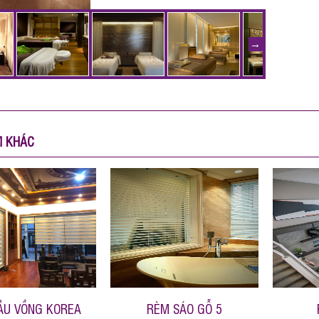
M KHÁC
ẦU VỒNG KOREA
RÈM SÁO GỖ 5