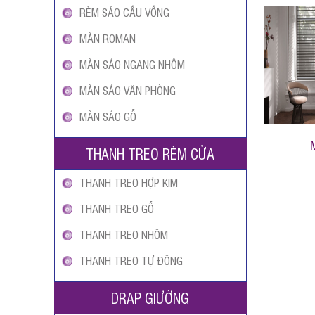
RÈM SÁO CẦU VỒNG
MÀN ROMAN
MÀN SÁO NGANG NHÔM
MÀN SÁO VĂN PHÒNG
MÀN SÁO GỖ
THANH TREO RÈM CỬA
THANH TREO HỢP KIM
THANH TREO GỖ
THANH TREO NHÔM
THANH TREO TỰ ĐỘNG
DRAP GIƯỜNG