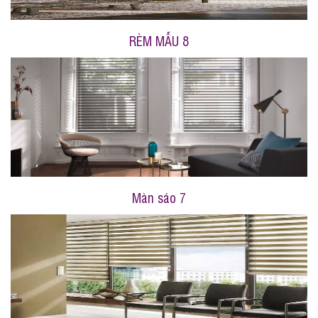
RÈM MẪU 8
Màn sáo 7