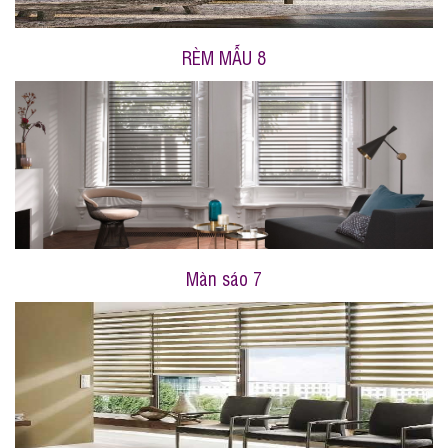
RÈM MẪU 8
Màn sáo 7