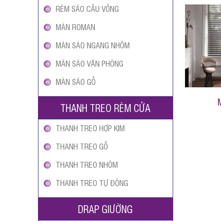
RÈM SÁO CẦU VỒNG
MÀN ROMAN
MÀN SÁO NGANG NHÔM
MÀN SÁO VĂN PHÒNG
MÀN SÁO GỖ
THANH TREO RÈM CỬA
THANH TREO HỢP KIM
THANH TREO GỖ
THANH TREO NHÔM
THANH TREO TỰ ĐỘNG
DRAP GIƯỜNG