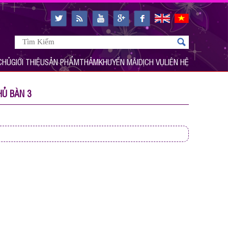
CHỦ
GIỚI THIỆU
SẢN PHẨM
THẢM
KHUYẾN MÃI
DỊCH VỤ
LIÊN HỆ
HỦ BÀN 3