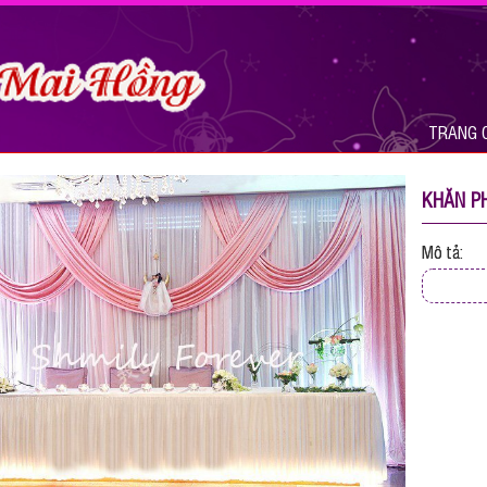
TRANG 
KHĂN P
Mô tả: