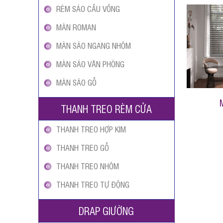
RÈM SÁO CẦU VỒNG
MÀN ROMAN
MÀN SÁO NGANG NHÔM
MÀN SÁO VĂN PHÒNG
MÀN SÁO GỖ
THANH TREO RÈM CỬA
THANH TREO HỢP KIM
THANH TREO GỖ
THANH TREO NHÔM
THANH TREO TỰ ĐỘNG
DRAP GIƯỜNG