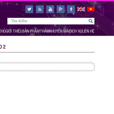
CHỦ
GIỚI THIỆU
SẢN PHẨM
THẢM
KHUYẾN MÃI
DỊCH VỤ
LIÊN HỆ
O 2