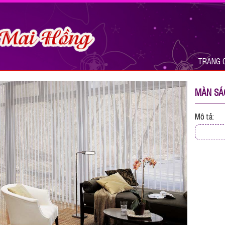
TRANG 
MÀN SÁ
Mô tả: