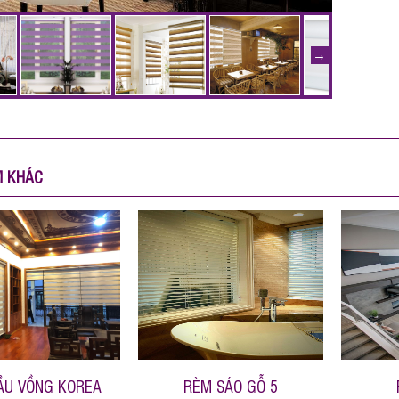
M KHÁC
ẦU VỒNG KOREA
RÈM SÁO GỖ 5