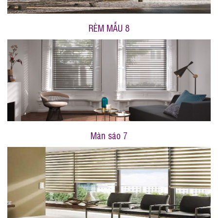
RÈM MẪU 8
Màn sáo 7