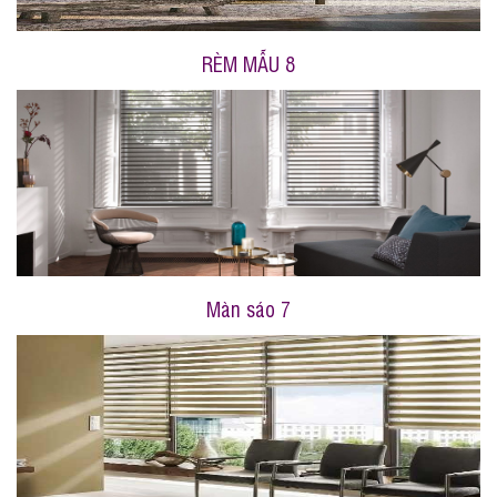
RÈM MẪU 8
Màn sáo 7