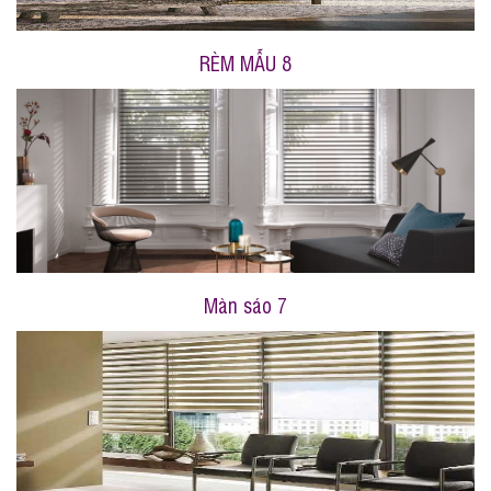
RÈM MẪU 8
Màn sáo 7