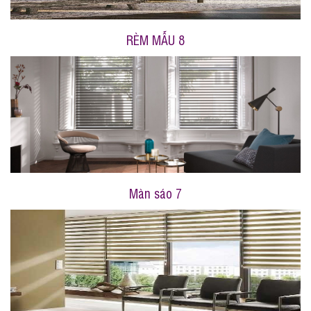
RÈM MẪU 8
Màn sáo 7