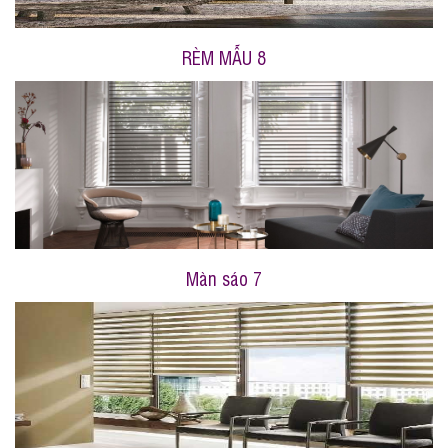
RÈM MẪU 8
Màn sáo 7