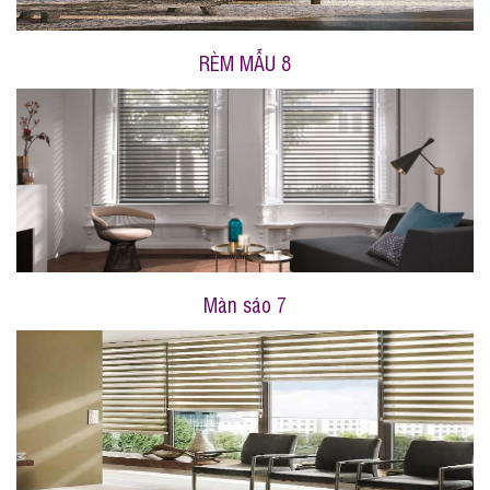
RÈM MẪU 8
Màn sáo 7