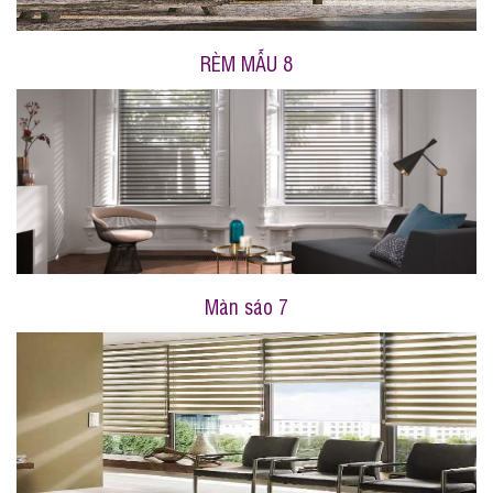
RÈM MẪU 8
Màn sáo 7