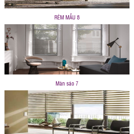
RÈM MẪU 8
Màn sáo 7