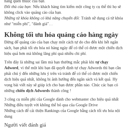
hàng quen thuộc của bạn.
Đối thủ của bạn
: Nếu khách hàng tìm kiếm một công ty cụ thể thì họ sẽ
không click vào quảng cáo của bạn.
Những từ khóa không có khả năng chuyển đổi
: Tránh sử dụng cá từ khóa
như “miễn phí”, “đánh giá”…
Không tối ưu hóa quảng cáo hàng ngày
Đừng để quảng cáo của bạn chạy một cách tự do cho đến khi hết ngân
sách, bạn phải tối ưu hóa nó hàng ngày để có thể có được một chiến dịch
hiệu quả hơn mà không lãng phí quá nhiều chi phí.
Trên đây là những sai lầm mà bạn thường mắc phải khi
tự chạy
Adword
, vì thế một khi bạn đã quyết định tự chạy Adwords thì bạn cần
phải chú ý đến những lưu ý trên và tránh để có thể có được một chiến
dịch hiệu quả nhất, không bị ảnh hưởng đến ngân sách và kết quả. Hy
vọng bài viết này sẽ giúp ích cho bạn được phần nào. Chúc các bạn có
những
chiến dịch Adwords
thành công !
3 công cụ miễn phí của Google dành cho webmaster cho hiệu quả nhất
Những điều tuyệt vời không thể bỏ qua của Google Drive
Những cách để cải thiện Rankings của Google bằng cách tối ưu hóa nội
dung
Người viết đánh giá