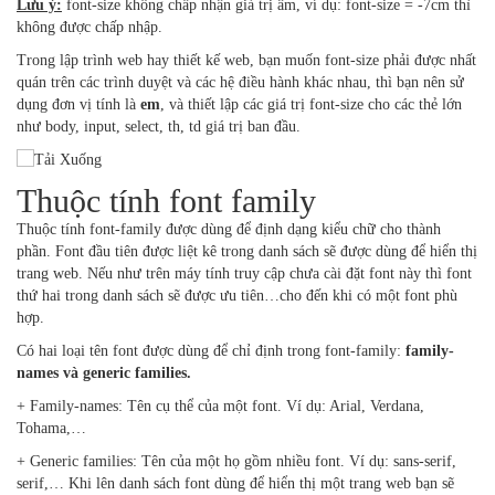
Lưu ý:
font-size không chấp nhận giả trị âm, ví dụ: font-size = -7cm thì
không được chấp nhập.
Trong lập trình web hay thiết kế web, bạn muốn font-size phải được nhất
quán trên các trình duyệt và các hệ điều hành khác nhau, thì bạn nên sử
dụng đơn vị tính là
em
, và thiết lập các giá trị font-size cho các thẻ lớn
như body, input, select, th, td giá trị ban đầu.
Thuộc tính font family
Thuộc tính font-family được dùng để định dạng kiểu chữ cho thành
phần. Font đầu tiên được liệt kê trong danh sách sẽ được dùng để hiển thị
trang web. Nếu như trên máy tính truy cập chưa cài đặt font này thì font
thứ hai trong danh sách sẽ được ưu tiên…cho đến khi có một font phù
hợp.
Có hai loại tên font được dùng để chỉ định trong font-family:
family-
names và generic families.
+ Family-names: Tên cụ thể của một font. Ví dụ: Arial, Verdana,
Tohama,…
+ Generic families: Tên của một họ gồm nhiều font. Ví dụ: sans-serif,
serif,… Khi lên danh sách font dùng để hiển thị một trang web bạn sẽ